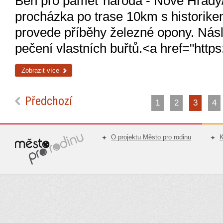
Běh pro paměť národa - Nové Hrady/
procházka po trase 10km s historik
provede příběhy železné opony. Nás
pečení vlastních buřtů.<a href="htt
Zobrazit více
Předchozí
1
2
3
4
O projektu Město pro rodinu
K