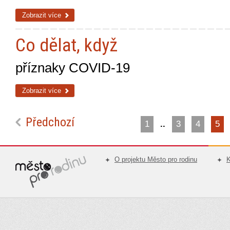
Zobrazit více
Co dělat, když
příznaky COVID-19
Zobrazit více
Předchozí
1
..
3
4
5
O projektu Město pro rodinu
K