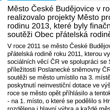
Město České Budějovice v r
realizovalo projekty Město p
rodinu 2013, které byly fina
soutěži Obec přátelská rodin
V roce 2011 se město České Budějov
přátelská rodině roku 2011, kterou v
sociálních věcí ČR ve spolupráci se 
příležitosti Poslanecké sněmovny ČR 
soutěži se město umístilo na 3. místě
poskytnutí neinvestiční dotace ve výš
roce se město opět příhlásilo a tento
- na 1. místo, o které se podělilo s 
rozdělena i hlavní výhra a každé měst