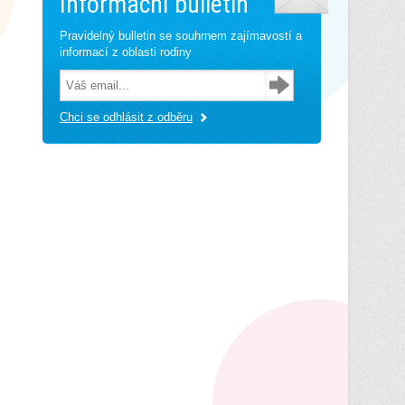
Informační bulletin
Pravidelný bulletin se souhrnem zajímavostí a
informací z oblasti rodiny
Chci se odhlásit z odběru