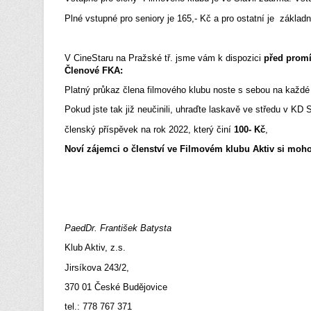
Plné vstupné pro seniory je 165,- Kč a pro ostatní je základ
V CineStaru na Pražské tř. jsme vám k dispozici
před promí
Členové FKA:
Platný průkaz člena filmového klubu noste s sebou na každé
Pokud jste tak již neučinili, uhraďte laskavě ve středu v K
členský příspěvek na rok 2022, který činí
100
- Kč
,
Noví zájemci o členství ve Filmovém klubu Aktiv
si moho
PaedDr. František Batysta
Klub Aktiv, z.s.
Jirsíkova 243/2,
370 01 České Budějovice
tel.: 778 767 371