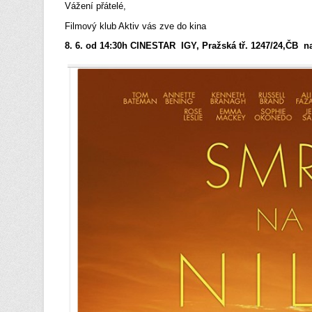
Vážení přátelé,
Filmový klub Aktiv vás zve do kina
8. 6. od 14:30h CINESTAR IGY, Pražská tř.
1247/24,
ČB na