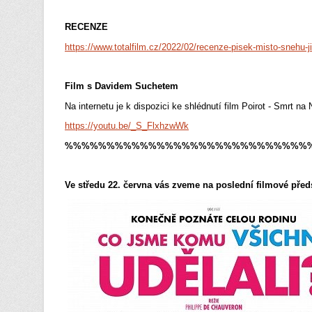
RECENZE
https://www.totalfilm.cz/2022/02/recenze-pisek-misto-snehu-ji
Film s Davidem Suchetem
Na internetu je k dispozici ke shlédnutí film Poirot - Smrt na
https://youtu.be/_S_FlxhzwWk
%%%%%%%%%%%%%%%%%%%%%%%%%%%%%
Ve středu 22. června vás zveme na poslední filmové pře