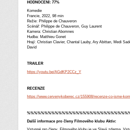
HODNOCENÍ: 77%
Komedie
Francie, 2022, 98 min
Režie: Philippe de Chauveron
Scénář: Philippe de Chauveron, Guy Laurent
Kamera: Christian Abomnes
Hudba: Matthieu Gonet
Hrají: Christian Clavier, Chantal Lauby, Ary Abittan, Medi S
David
TRAILER
https://youtu.be/AGdKP2CCz_Y
RECENZE
https://www.cervenykoberec.cz/155908/recenze-co-jsme-komu-
%%%%%%%%%%%%%%%%%%%%%%%%%%%%%
Další informace pro členy Filmového klubu Aktiv:
Vstupné pro členy Filmového klubu je ve Slavii zdarma. Vst