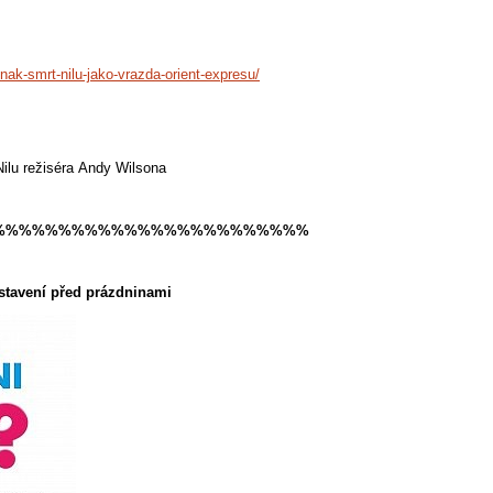
nak-smrt-nilu-jako-vrazda-orient-expresu/
 Nilu režiséra Andy Wilsona
%%%%%%%%%%%%%%%%%%%%%%%%
dstavení před prázdninami