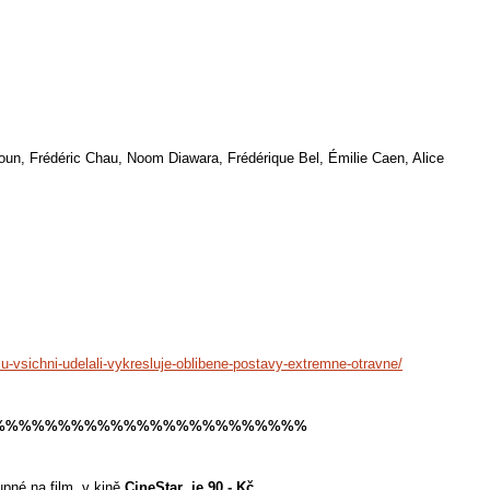
adoun, Frédéric Chau, Noom Diawara, Frédérique Bel, Émilie Caen, Alice
vsichni-udelali-vykresluje-oblibene-postavy-extremne-otravne/
%%%%%%%%%%%%%%%%%%%%%%%%
upné na film v kině
CineStar je 90
,- Kč,