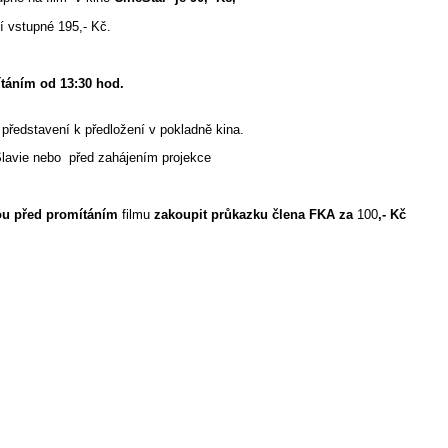
ní vstupné 195,- Kč.
táním od 13:30 hod.
 představení k předložení v pokladně kina.
D Slavie nebo před zahájením projekce
u před promítáním
filmu
zakoupit průkazku člena FKA za
100
,- Kč