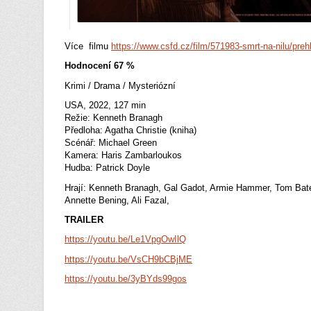
Více filmu
https://www.csfd.cz/film/571983-smrt-na-nilu/preh
Hodnocení 67 %
Krimi / Drama / Mysteriózní
USA, 2022, 127 min
Režie: Kenneth Branagh
Předloha: Agatha Christie (kniha)
Scénář: Michael Green
Kamera: Haris Zambarloukos
Hudba: Patrick Doyle
Hrají: Kenneth Branagh, Gal Gadot, Armie Hammer, Tom Bat
Annette Bening, Ali Fazal,
TRAILER
https://youtu.be/Le1VpgOwIlQ
https://youtu.be/VsCH9bCBjME
https://youtu.be/3yBYds99gos