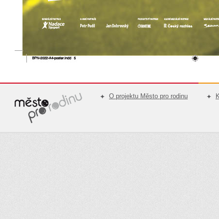
O projektu Město pro rodinu
K