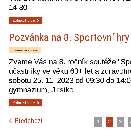
14:30
Zobrazit více
Pozvánka na 8. Sportovní hry
Informační zpráva
Zveme Vás na 8. ročník soutěže "Spo
účastníky ve věku 60+ let a zdravotn
sobotu 25. 11. 2023 od 09:30 do 14:
gymnázium, Jirsíko
Zobrazit více
Předchozí
1
2
3