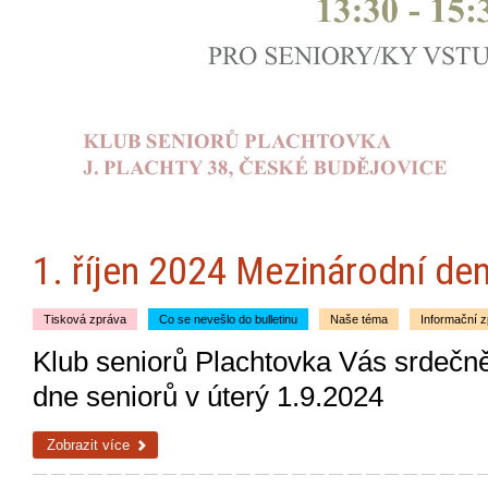
1. říjen 2024 Mezinárodní de
Tisková zpráva
Co se nevešlo do bulletinu
Naše téma
Informační 
Klub seniorů Plachtovka Vás srdečn
dne seniorů v úterý 1.9.2024
Zobrazit více