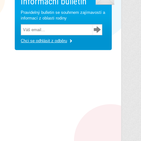
Informační bulletin
Pravidelný bulletin se souhrnem zajímavostí a
informací z oblasti rodiny
Chci se odhlásit z odběru