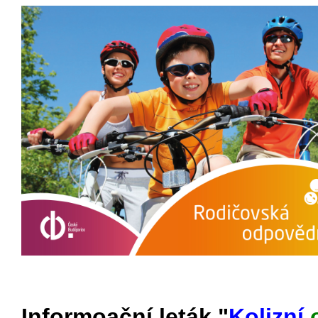
Informoační leták "
Kolizní