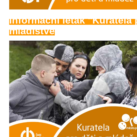
Informační leták "Kuratela 
mladistvé