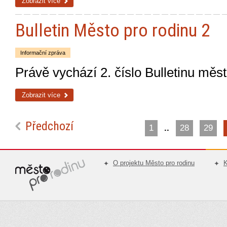
Zobrazit více
Bulletin Město pro rodinu 2
Informační zpráva
Právě vychází 2. číslo Bulletinu měst
Zobrazit více
Předchozí
1
..
28
29
O projektu Město pro rodinu
K