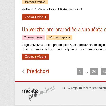
Informační zpráva
Vyšlo již 4. číslo bulletinu Město pro rodinu!
Zobrazit více
Univerzita pro prarodiče a vnoučata 
Tisková zpráva
Informační zpráva
Že je univerzita jenom pro dospělé? Ale kdepak! Na Teologi
šesti až dvanáctileté děti, a to v týmu se svým prarodičem č
Zobrazit více
Předchozí
1
..
26
2
O projektu Město pro rodinu