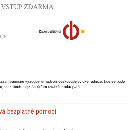
rozzáří vánočně vyzdobené nádvoří českobudějovické radnice, kde se bude
še, co k těmto nejkrásnějším svátkům roku patří.
ává bezplatné pomoci