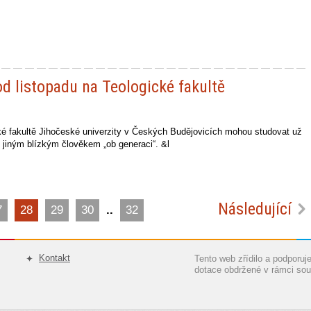
od listopadu na Teologické fakultě
cké fakultě Jihočeské univerzity v Českých Budějovicích mohou studovat už
i jiným blízkým člověkem „ob generaci“. &l
Následující
7
28
29
30
..
32
Kontakt
Tento web zřídilo a podporu
dotace obdržené v rámci sou