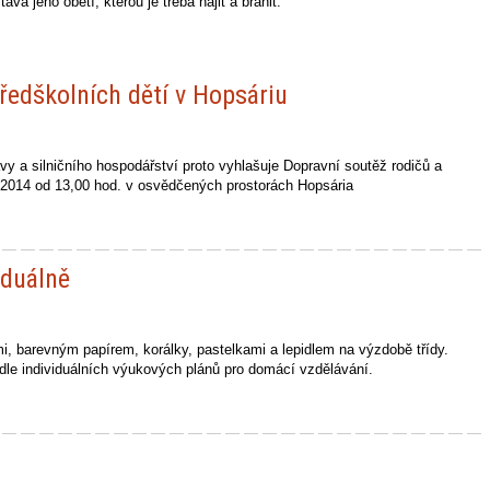
vá jeho obětí, kterou je třeba hájit a bránit.
ředškolních dětí v Hopsáriu
vy a silničního hospodářství proto vyhlašuje Dopravní soutěž rodičů a
du 2014 od 13,00 hod. v osvědčených prostorách Hopsária
iduálně
i, barevným papírem, korálky, pastelkami a lepidlem na výzdobě třídy.
odle individuálních výukových plánů pro domácí vzdělávání.