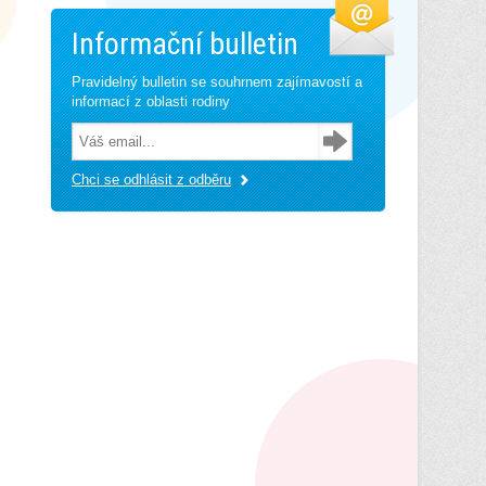
Informační bulletin
Pravidelný bulletin se souhrnem zajímavostí a
informací z oblasti rodiny
Chci se odhlásit z odběru