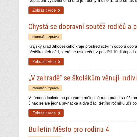
Neplacení výživného na dítě je trestným činem. Dítě se tak stá
Zobrazit více
Chystá se dopravní soutěž rodičů a p
Informační zpráva
Krajský úřad Jihočeského kraje prostřednictvím odboru dopra
předškolních dětí, která se uskuteční v pondělí 10. listopa
Zobrazit více
„V zahradě“ se školákům věnují indiv
Informační zpráva
V rámci odpoledního programu měli plné ruce práce s nůžkam
Jinak se ale jedna prvňačka a dva žáci třetího ročníku učí p
Zobrazit více
Bulletin Město pro rodinu 4