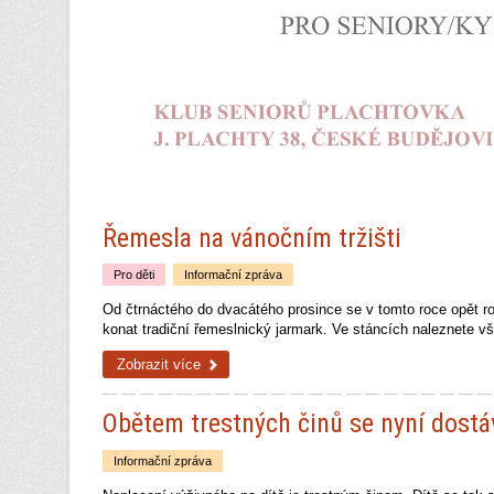
Řemesla na vánočním tržišti
Pro děti
Informační zpráva
Od čtrnáctého do dvacátého prosince se v tomto roce opět 
konat tradiční řemeslnický jarmark. Ve stáncích naleznete v
Zobrazit více
Obětem trestných činů se nyní dost
Informační zpráva