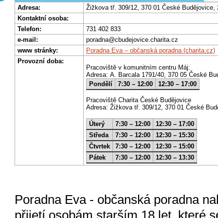
Adresa:
Žižkova tř. 309/12, 370 01 České Budějovice, 
Kontaktní osoba:
Telefon:
731 402 833
e-mail:
poradna@cbudejovice.charita.cz
www stránky:
Poradna Eva – občanská poradna (charita.cz)
Provozní doba:
Pracoviště v komunitním centru Máj:
Adresa: A. Barcala 1791/40, 370 05 České Budě
Pondělí
7:30 – 12:00
12:30 – 17:00
Pracoviště Charita České Budějovice
Adresa: Žižkova tř. 309/12, 370 01 České Budě
Úterý
7:30 – 12:00
12:30 – 17:00
Středa
7:30 – 12:00
12:30 – 15:30
Čtvrtek
7:30 – 12:00
12:30 – 15:00
Pátek
7:30 – 12:00
12:30 – 13:30
Poradna Eva - občanská poradna nab
přijetí osobám starším 18 let, které s