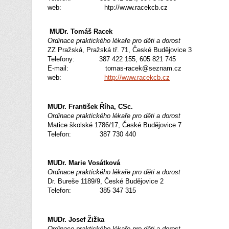
web: htp://www.racekcb.cz
MUDr. Tomáš Racek
Ordinace praktického lékaře pro děti a dorost
ZZ Pražská, Pražská tř. 71, České Budějovice 3
Telefony: 387 422 155, 605 821 745
E-mail: tomas-racek@seznam.cz
web:
http://www.racekcb.cz
MUDr. František Říha, CSc.
Ordinace praktického lékaře pro děti a dorost
Matice školské 1786/17, České Budějovice 7
Telefon: 387 730 440
MUDr. Marie Vosátková
Ordinace praktického lékaře pro děti a dorost
Dr. Bureše 1189/9, České Budějovice 2
Telefon: 385 347 315
MUDr. Josef Žižka
Ordinace praktického lékaře pro děti a dorost