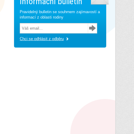
Informační bulletin
Pravidelný bulletin se souhrnem zajímavostí a
informací z oblasti rodiny
Chci se odhlásit z odběru