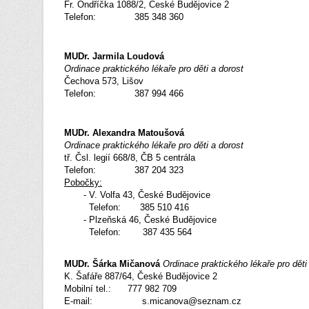
Fr. Ondříčka 1088/2, České Budějovice 2
Telefon: 385 348 360
MUDr. Jarmila Loudová
Ordinace praktického lékaře pro děti a dorost
Čechova 573, Lišov
Telefon: 387 994 466
MUDr. Alexandra Matoušová
Ordinace praktického lékaře pro děti a dorost
tř. Čsl. legií 668/8, ČB 5 centrála
Telefon: 387 204 323
Pobočky:
- V. Volfa 43, České Budějovice
Telefon: 385 510 416
- Plzeňská 46, České Budějovice
Telefon: 387 435 564
MUDr. Šárka Mičanová
Ordinace praktického lékaře pro děti
K. Šafáře 887/64, České Budějovice 2
Mobilní tel.: 777 982 709
E-mail: s.micanova@seznam.cz