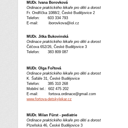
MUDr. Ivana Borovková
Ordinace praktického lékaře pro děti a dorost
Fr. Ondříčka 1088/2, České Budějovice 2
Telefon: 603 334 793
E-mail: iborovkova@iol.cz
MUDr. Jitka Bukovinská
Ordinace praktického lékaře pro děti a dorost
Čéčova 652/26, České Budějovice 3
Telefon: 383 809 087
MUDr. Olga Fořtová
Ordinace praktického lékaře pro děti a dorost
K. Šafáře 31, České Budějovice
Telefon: 385 310 268
Mobilní tel.: 602 475 202
E-mail: fortova.ordinace@gmail.com
www.fortova-detskylekar.cz
MUDr. Milan Fürst - pediatrie
Ordinace praktického lékaře pro děti a dorost
Plzeňská 46, České Budějovice 3