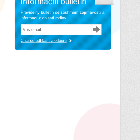
Informační bulletin
Pravidelný bulletin se souhrnem zajímavostí a
informací z oblasti rodiny
Chci se odhlásit z odběru