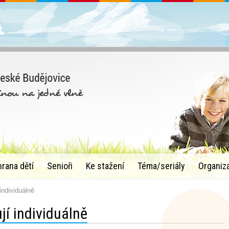
hrana dětí
Senioři
Ke stažení
Téma/seriály
Organiz
individuálně
í individuálně