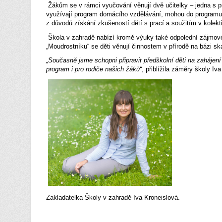
Žákům se v rámci vyučování věnují dvě učitelky – jedna s pr
využívají program domácího vzdělávání, mohou do programu šk
z důvodů získání zkušeností dětí s prací a soužitím v kolekt
Škola v zahradě nabízí kromě výuky také odpolední zájmové a
„Moudrostníku“ se děti věnují činnostem v přírodě na bázi sk
„Současně jsme schopni připravit předškolní děti na zahájen
program i pro rodiče našich žáků“
, přiblížila záměry školy Iv
Zakladatelka Školy v zahradě Iva Kroneislová.