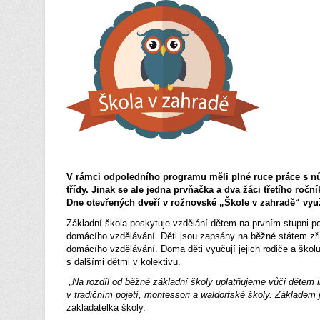
V rámci odpoledního programu měli plné ruce práce s n
třídy. Jinak se ale jedna prvňačka a dva žáci třetího ro
Dne otevřených dveří v rožnovské „Škole v zahradě“ využi
Základní škola poskytuje vzdělání dětem na prvním stupni pov
domácího vzdělávání. Děti jsou zapsány na běžné státem zř
domácího vzdělávání. Doma děti vyučují jejich rodiče a škol
s dalšími dětmi v kolektivu.
„Na rozdíl od běžné základní školy uplatňujeme vůči dětem 
v tradičním pojetí, montessori a waldorfské školy. Základem 
zakladatelka školy.