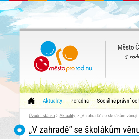
Aktuality
Poradna
Sociálně právní oc
Úvodní stánka
>
Aktuality
> „V zahradě“ se školákům věnují 
„V zahradě“ se školákům věnuj