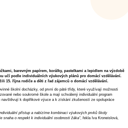
ůžkami, barevným papírem, korálky, pastelkami a lepidlem na výzdobě
čníku učí podle individuálních výukových plánů pro domácí vzdělávání.
li 15. října rodiče a děti z řad zájemců o domácí vzdělávání.
inné školní docházky, od první do páté třídy, které využívají možnosti
izované nebo soukromé škole a mají schválený individuální program
u navštěvují k doplňkové výuce a k získání zkušeností ze spolupráce
individuální přístup a nabízíme kombinaci výukových prvků školy
je snaha o respekt k individuální osobnosti žáka“
, řekla Iva Kroneislová,