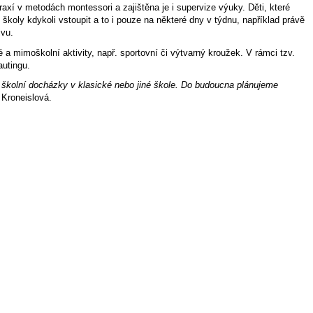
axí v metodách montessori a zajištěna je i supervize výuky. Děti, které
oly kdykoli vstoupit a to i pouze na některé dny v týdnu, například právě
ivu.
 mimoškolní aktivity, např. sportovní či výtvarný kroužek. V rámci tzv.
autingu.
í školní docházky v klasické nebo jiné škole. Do budoucna plánujeme
a Kroneislová.