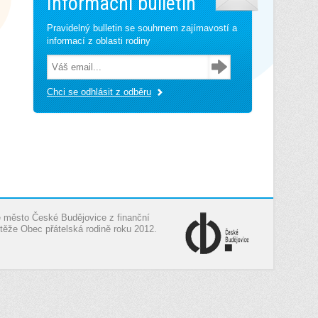
Informační bulletin
Pravidelný bulletin se souhrnem zajímavostí a
informací z oblasti rodiny
Chci se odhlásit z odběru
je město České Budějovice z finanční
těže Obec přátelská rodině roku 2012.