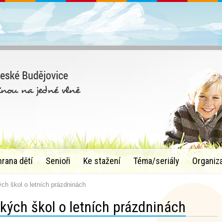
hrana dětí
Senioři
Ke stažení
Téma/seriály
Organiz
ch škol o letních prázdninách
ských škol o letních prázdninách