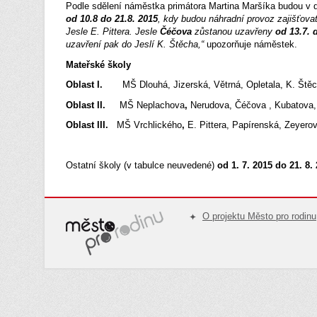
Podle sdělení náměstka primátora Martina Maršíka budou v d
od 10.8 do 21.8. 2015
, kdy budou náhradní provoz zajišťova
Jesle E. Pittera. Jesle
Čéčova
zůstanou uzavřeny
od 13.7. 
uzavření pak do Jeslí K. Štěcha,“
upozorňuje náměstek.
Mateřské školy
Oblast I.
MŠ Dlouhá, Jizerská, Větrná, Opletala, K. Ště
Oblast II.
MŠ Neplachova
,
Nerudova, Čéčova , Kubatova
Oblast III.
MŠ Vrchlického
,
E. Pittera, Papírenská, Zeyero
Ostatní školy (v tabulce neuvedené)
od 1. 7. 2015 do 21. 8.
O projektu Město pro rodinu