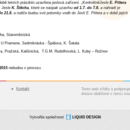
obě letních prázdnin uzavřena jeslová zařízení.
„KonkrétněJesle
E. Pittera
t Jesle
K. Štěcha
, které se naopak uzavřou
od 1.7. do 7.8.
a nahradí je
do 21.8.
a rodiče budou své potomky vodit do Jeslí E. Pittera a v době jejich
cha, Staroměstská
, U Pramene, Sedmikráska - Špálova, K. Šatala
va, Pražská, Kališnická, T.G.M. Rudolfovská, L. Kuby – Rožnov
 2015
nebudou v provozu.
Kontakt
Tento web zřídilo a podporu
dotace obdržené v rámci sou
Vytvořila společnost
LIQUID DESIGN