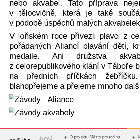
nebo akvabel. Tato příprava nej
v tělocvičně, která je také součás
v podobě úspěchů malých akvabelek 
V loňském roce přivezli plavci z c
pořádaných Aliancí plavání dětí, 
medaile. Ani družstva akva
z celorepublikového klání v Táboře b
na předních příčkách žebříčk
blahopřejeme a přejeme mnoho dalš
O projektu Město pro rodinu
K