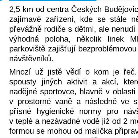
2,5 km od centra Českých Budějovic,
zajímavé zařízení, kde se stále n
převážně rodiče s dětmi, ale nenudí
výhodná poloha, několik linek 
parkoviště zajišťují bezproblémovo
návštěvníků.
Mnozí už jistě vědí o kom je řeč
spousty jiných aktivit a akcí, kt
nadějné sportovce, hlavně v oblast
v prostorné vaně a následně ve sp
přísné hygienické normy pro návš
v teplé a nezávadné vodě již od 2 m
formou se mohou od malička připravo