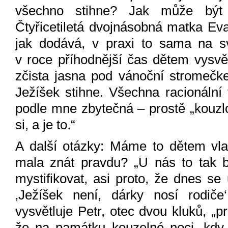
všechno stihne? Jak může být 
Čtyřicetiletá dvojnásobná matka Ev
jak dodává, v praxi to sama na sv
v roce příhodnější čas dětem vysvět
zčista jasna pod vánoční stromečke
Ježíšek stihne. Všechna racionální v
podle mne zbytečná – prostě „kouzlo
si, a je to.“
A další otázky: Máme to dětem vla
mala znát pravdu? „U nás to tak b
mystifikovat, asi proto, že dnes se
‚Ježíšek není, dárky nosí rodiče‘
vysvětluje Petr, otec dvou kluků, „p
že na památku kouzelné noci, kdy s