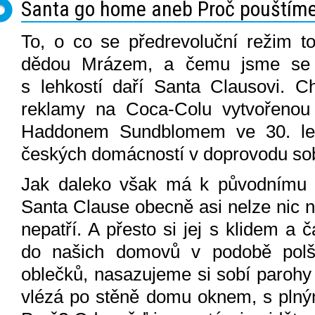
Santa go home aneb Proč pouštíme
To, o co se předrevoluční režim tol
dědou Mrázem, a čemu jsme se 
s lehkostí daří Santa Clausovi. C
reklamy na Coca-Colu vytvořenou
Haddonem Sundblomem ve 30. lete
českých domácností v doprovodu sob
Jak daleko však má k původnímu s
Santa Clause obecně asi nelze nic n
nepatří. A přesto si jej s klidem a
do našich domovů v podobě polšt
oblečků, nasazujeme si sobí parohy
vlézá po stěně domu oknem, s plným