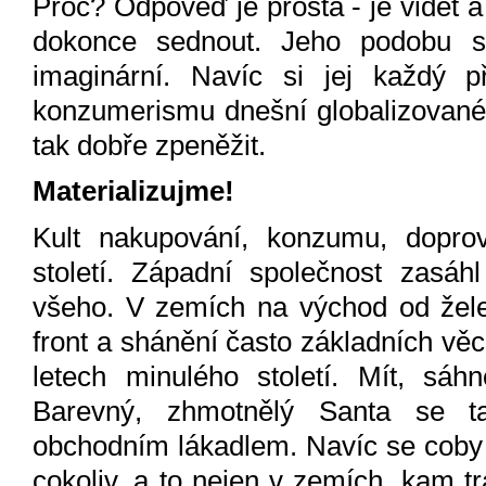
Proč? Odpověď je prostá - je vidět 
dokonce sednout. Jeho podobu si
imaginární. Navíc si jej každý p
konzumerismu dnešní globalizované 
tak dobře zpeněžit.
Materializujme!
Kult nakupování, konzumu, doprov
století. Západní společnost zasáh
všeho. V zemích na východ od žel
front a shánění často základních věcí,
letech minulého století. Mít, sáhn
Barevný, zhmotnělý Santa se t
obchodním lákadlem. Navíc se coby 
cokoliv, a to nejen v zemích, kam tra