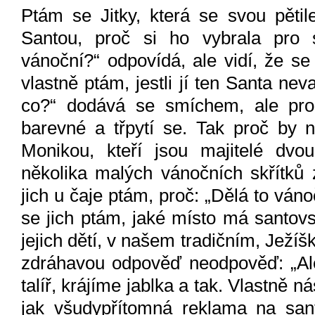
Ptám se Jitky, která se svou pětil
Santou, proč si ho vybrala pro s
vánoční?“ odpovídá, ale vidí, že se
vlastně ptám, jestli jí ten Santa ne
co?“ dodává se smíchem, ale pros
barevné a třpytí se. Tak proč by 
Monikou, kteří jsou majitelé dv
několika malých vánočních skřítků 
jich u čaje ptám, proč: „Dělá to ván
se jich ptám, jaké místo má santov
jejich dětí, v našem tradičním, Ježí
zdráhavou odpověď neodpověď: „Ale
talíř, krájíme jablka a tak. Vlastně 
jak všudypřítomná reklama na sant