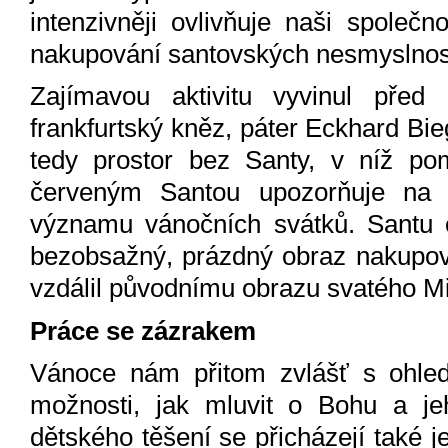
intenzivněji ovlivňuje naši společ
nakupování santovských nesmyslnost
Zajímavou aktivitu vyvinul před
frankfurtský kněz, páter Eckhard Bieg
tedy prostor bez Santy, v níž po
červeným Santou upozorňuje na n
významu vánočních svátků. Santu 
bezobsažný, prázdný obraz nakupová
vzdálil původnímu obrazu svatého M
Práce se zázrakem
Vánoce nám přitom zvlášť s ohled
možnosti, jak mluvit o Bohu a je
dětského těšení se přicházejí také je