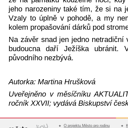
jeho narozeniny také tím, že si na 
Vzaly to úplně v pohodě, a my nemu
kolem propašování dárků pod strome
Na závěr snad jen jedno netradiční 
budoucna daří Ježíška ubránit
původního nezbývá.
Autorka: Martina Hrušková
Uveřejněno v měsíčníku AKTUAL
ročník XXVII
; vydává Biskupství čes
O projektu Město pro rodinu
K