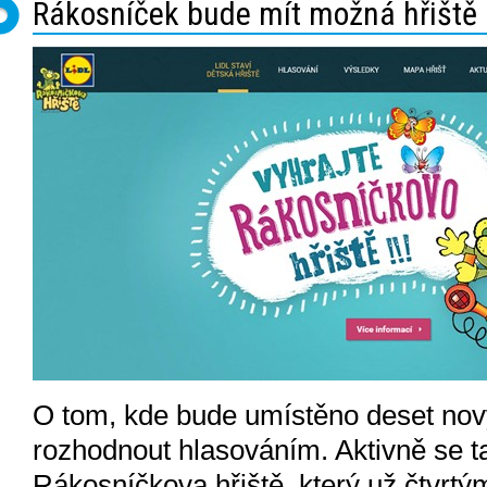
Rákosníček bude mít možná hřiště i
O tom, kde bude umístěno deset nový
rozhodnout hlasováním. Aktivně se ta
Rákosníčkova hřiště, který už čtvrt