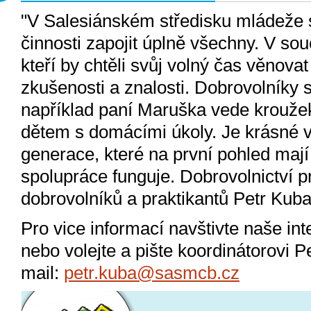
"V Salesiánském středisku mládeže 
činnosti zapojit úplně všechny. V s
kteří by chtěli svůj volný čas věnova
zkušenosti a znalosti. Dobrovolníky
například paní Maruška vede krouž
dětem s domácími úkoly. Je krásné vi
generace, které na první pohled mají
spolupráce funguje. Dobrovolnictví pro
dobrovolníků a praktikantů Petr Kub
Pro vice informací navštivte naše in
nebo volejte a pište koordinátorovi 
mail:
petr.kuba@sasmcb.cz