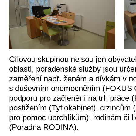
Cílovou skupinou nejsou jen obyvatelé
oblastí, poradenské služby jsou urč
zaměření např. ženám a dívkám v no
s duševním onemocněním (FOKUS ČB
podporu pro začlenění na trh práce 
postižením (Tyflokabinet), cizincům 
pro pomoc uprchlíkům), rodinám či l
(Poradna RODINA).