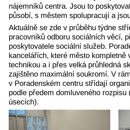
nájemníků centra. Jsou to poskytovate
působí, s městem spolupracují a jso
Aktuálně se zde v průběhu týdne stří
pracovníků odboru sociálních věcí, 
poskytovatele sociální služeb. Porad
kancelářích, které město kompletně
technikou a i přes velká průhledná s
zajištěno maximální soukromí. V rá
v Poradenském centru střídají organi
podle předem domluveného rozpisu (
úsecích).