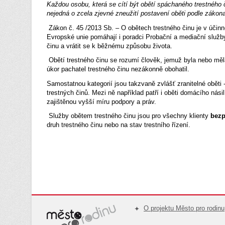
Každou osobu, která se cítí být obětí spáchaného trestného 
nejedná o zcela zjevné zneužití postavení oběti podle zákona
Zákon č. 45 /2013 Sb. – O obětech trestného činu je v účinno
Evropské unie pomáhají i poradci Probační a mediační služby 
činu a vrátit se k běžnému způsobu života.
Obětí trestného činu se rozumí člověk, jemuž byla nebo mě
úkor pachatel trestného činu nezákonně obohatil.
Samostatnou kategorií jsou takzvaně zvlášť zranitelné oběti -
trestných činů. Mezi ně například patří i oběti domácího nási
zajištěnou vyšší míru podpory a práv.
Služby obětem trestného činu jsou pro všechny klienty
bezp
druh trestného činu nebo na stav trestního řízení.
O projektu Město pro rodinu