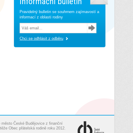
Informační bulletin
Pravidelný bulletin se souhrnem zajímavostí a
informací z oblasti rodiny
Chci se odhlásit z odběru
je město České Budějovice z finanční
těže Obec přátelská rodině roku 2012.