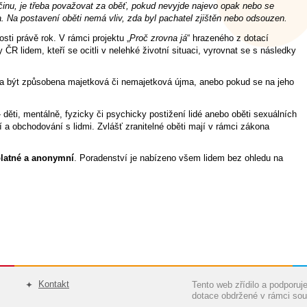
činu, je třeba považovat za oběť, pokud nevyjde najevo opak nebo se
. Na postavení oběti nemá vliv, zda byl pachatel zjištěn nebo odsouzen.
sti právě rok. V rámci projektu „
Proč zrovna já
“ hrazeného z dotací
ČR lidem, kteří se ocitli v nelehké životní situaci, vyrovnat se s následky
la být způsobena majetková či nemajetková újma, anebo pokud se na jeho
 děti, mentálně, fyzicky či psychicky postižení lidé anebo oběti sexuálních
lí a obchodování s lidmi. Zvlášť zranitelné oběti mají v rámci zákona
latné a anonymní
. Poradenství je nabízeno všem lidem bez ohledu na
Kontakt
Tento web zřídilo a podporu
dotace obdržené v rámci sou