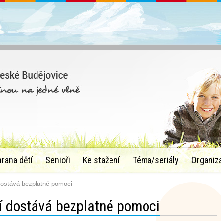
hrana dětí
Senioři
Ke stažení
Téma/seriály
Organiz
dostává bezplatné pomoci
í dostává bezplatné pomoci