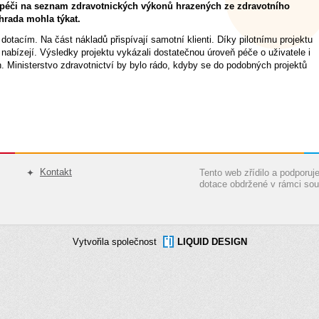
ní péči na seznam zdravotnických výkonů hrazených ze zdravotního
úhrada mohla týkat.
otacím. Na část nákladů přispívají samotní klienti. Díky pilotnímu projektu
 nabízejí. Výsledky projektu vykázali dostatečnou úroveň péče o uživatele i
 Ministerstvo zdravotnictví by bylo rádo, kdyby se do podobných projektů
Kontakt
Tento web zřídilo a podporu
dotace obdržené v rámci sou
Vytvořila společnost
LIQUID DESIGN