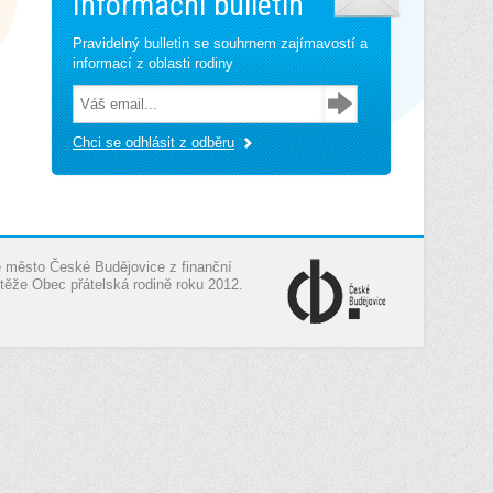
Informační bulletin
Pravidelný bulletin se souhrnem zajímavostí a
informací z oblasti rodiny
Chci se odhlásit z odběru
je město České Budějovice z finanční
těže Obec přátelská rodině roku 2012.