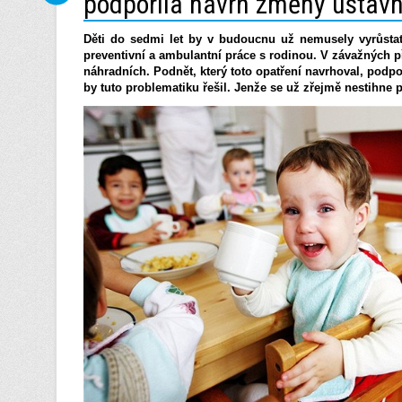
podpořila návrh změny ústavn
Děti do sedmi let by v budoucnu už nemusely vyrůsta
preventivní a ambulantní práce s rodinou. V závažných p
náhradních. Podnět, který toto opatření navrhoval, podpo
by tuto problematiku řešil. Jenže se už zřejmě nestihne 