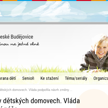
hrana dětí
Senioři
Ke stažení
Téma/seriály
Organiz
 dětských domovech. Vláda podpořila návrh změny…
 v dětských domovech. Vláda