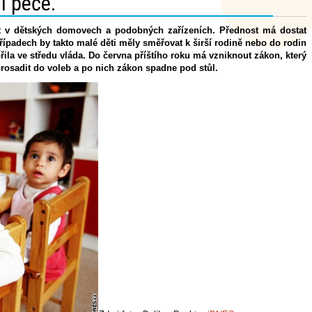
í péče.
t v dětských domovech a podobných zařízeních. Přednost má dostat
řípadech by takto malé děti měly směřovat k širší rodině nebo do rodin
řila ve středu vláda. Do června příštího roku má vzniknout zákon, který
prosadit do voleb a po nich zákon spadne pod stůl.