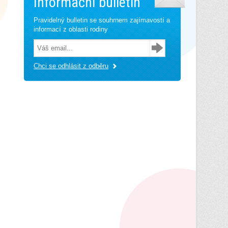
Informační bulletin
Pravidelný bulletin se souhrnem zajímavostí a
informací z oblasti rodiny
Chci se odhlásit z odběru