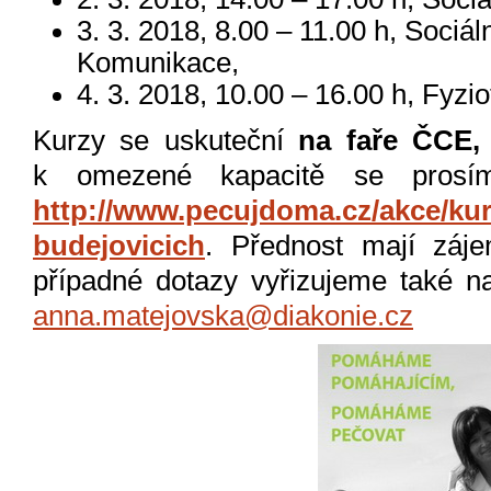
3. 3. 2018, 8.00 – 11.00 h, Sociál
Komunikace,
4. 3. 2018, 10.00 – 16.00 h, Fyzio
Kurzy se uskuteční
na faře ČCE, t
k omezené kapacitě se pros
http://www.pecujdoma.cz/akce/ku
budejovicich
. Přednost mají záje
případné dotazy vyřizujeme také n
anna.matejovska@diakonie.cz