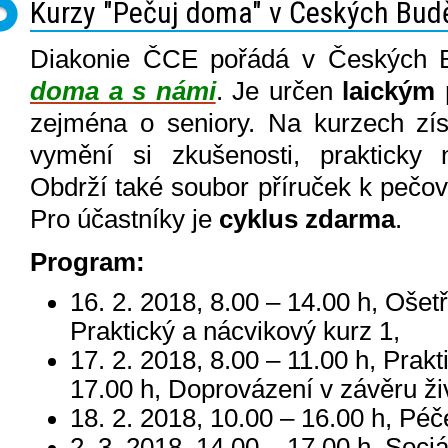
Kurzy "Pečuj doma" v Českých Budě
Diakonie ČCE pořádá v Českých B
doma a s námi
. Je určen
laickým 
zejména o seniory. Na kurzech zís
vymění si zkušenosti, prakticky n
Obdrží také soubor příruček k pečov
Pro účastníky je
cyklus zdarma
.
Program:
16. 2. 2018, 8.00 – 14.00 h, Ošet
Praktický a nácvikový kurz 1,
17. 2. 2018, 8.00 – 11.00 h, Prakt
17.00 h, Doprovázení v závěru ži
18. 2. 2018, 10.00 – 16.00 h, Pé
2. 3. 2018, 14.00 – 17.00 h, Sociá