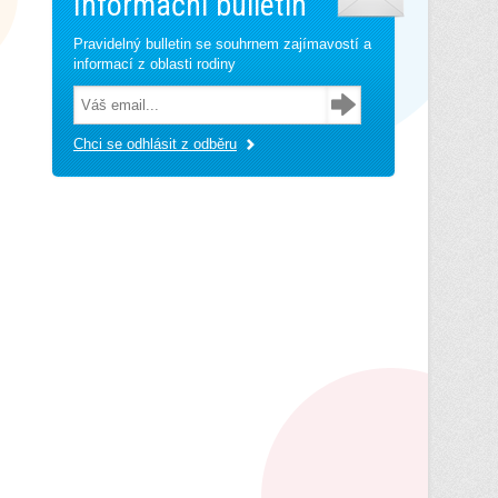
Informační bulletin
Pravidelný bulletin se souhrnem zajímavostí a
informací z oblasti rodiny
Chci se odhlásit z odběru