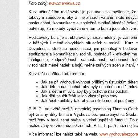
Foto zdroj:
www.maminka.cz
Kurz účinnějšího rodičovství je postaven na myšlence, že 
takovým způsobem, aby z nejbližších vztahů nikdo nevycháze
naslouchání, komunikace a společné tvořivé hledání řešen
potvrzují, že metody využívané v tomto kurzu jsou efektivní
Rodičovský kurz je strukturovaný, srozumitelný, je zaměřen
v běžných i méně obvyklých situacích v rodině. Kurz ro
Dovednosti, které se rodiče naučí, jim pomáhají v budová
spolupráce a komunikace v rodině, podněcují k efektivnímu
inteligence, zodpovědnosti, samostatnosti, schopnosti ře
v rodinách méně hádek a bojů, méně zuřivých scén a lhaní, 
Kurz řeší například tato témata:
Jak se při výchově vyhnout přílišným ústupkům děte
Jak dětem naslouchat, aby byly ochotné s rodiči mluvi
Jak s dětmi mluvit, aby byly ochotné naslouchat.
Jak děti naučit řešit jejich vlastní problémy.
Jak řešit konflikty tak, aby se nikdo necítil poražený.
P. E. T. ve světě rozšířil americký psycholog Thomas Gord
být známý díky knihám Výchova bez poražených a Škola bez
rozšířeny v řadě zemí světa a velmi úspěšně fungují. Do d
realizovány ve více než 50 zemích. P. E. T. patří mezi nej
Více informací lze nalézt také na webu
www.vychovabezpora