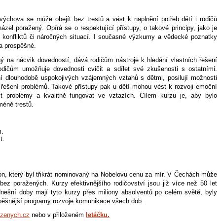
výchova se může obejít bez trestů a vést k naplnění potřeb dětí i rodičů
l poražený. Opírá se o respektující přístupy, o takové principy, jako je
í konfliktů či náročných situací. I současné výzkumy a vědecké poznatky
 a prospěšné.
ý na nácvik dovedností, dává rodičům nástroje k hledání vlastních řešení
dičům umožňuje dovednosti cvičit a sdílet své zkušenosti s ostatními.
ní dlouhodobě uspokojivých vzájemných vztahů s dětmi, posilují možnosti
 řešení problémů. Takové přístupy pak u dětí mohou vést k rozvoji emoční
šit problémy a kvalitně fungovat ve vztazích. Cílem kurzu je, aby bylo
méně trestů.
m.
t.
on, který byl třikrát nominovaný na Nobelovu cenu za mír. V Čechách může
 poražených. Kurzy efektivnějšího rodičovství jsou již více než 50 let
nešní doby mají tyto kurzy přes miliony absolventů po celém světě, byly
úspěšnější programy rozvoje komunikace všech dob.
zenych.cz
nebo v přiloženém
letáčku.