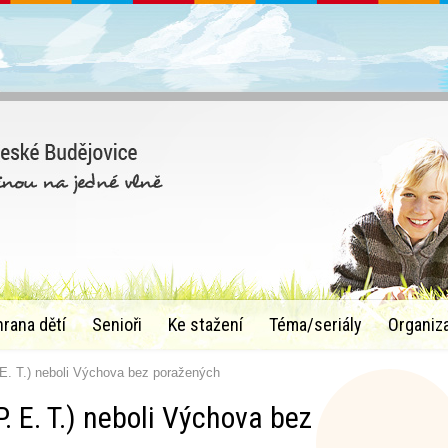
hrana dětí
Senioři
Ke stažení
Téma/seriály
Organiz
 E. T.) neboli Výchova bez poražených
P. E. T.) neboli Výchova bez