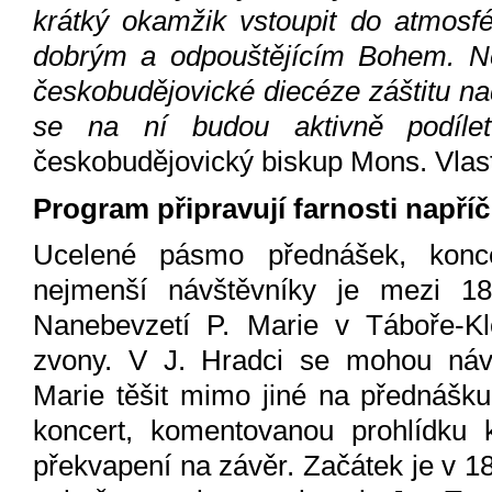
krátký okamžik vstoupit do atmosfé
dobrým a odpouštějícím Bohem. Ne
českobudějovické diecéze záštitu n
se na ní budou aktivně podílet
českobudějovický biskup Mons. Vlasti
Program připravují farnosti napříč
Ucelené pásmo přednášek, konce
nejmenší návštěvníky je mezi 18
Nanebevzetí P. Marie v Táboře-Kl
zvony. V J. Hradci se mohou návš
Marie těšit mimo jiné na přednášku
koncert, komentovanou prohlídku k
překvapení na závěr. Začátek je v 1