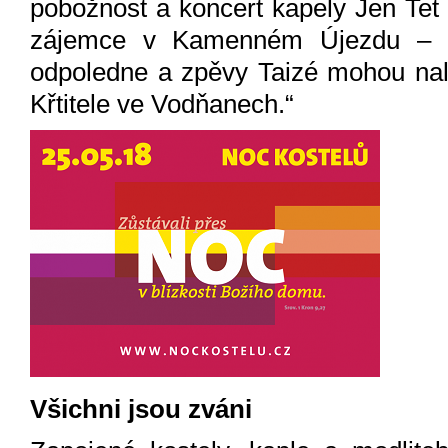
pobožnost a koncert kapely Jen Tet se
zájemce v Kamenném Újezdu – k
odpoledne a zpěvy Taizé mohou nalá
Křtitele ve Vodňanech.“
Všichni jsou zváni