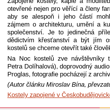
Zapojené kostely, kaple a modlite
otevřené nejen pro věřící a členy fa
aby se alespoň i jeho částí mohli
zájmem o architekturu, umění a kul
společenství. Je to jedinečná pří
dědictvím křesťanství a být jím o
kostelů se chceme otevřít také člově
Na Noc kostelů zve návštěvníky 
Petra Dolíhalová), doprovodný audio
Proglas, fotografie pocházejí z archi
(Autor článku Miroslav Bína, převza
Kostely zapojené v Českobudějovick