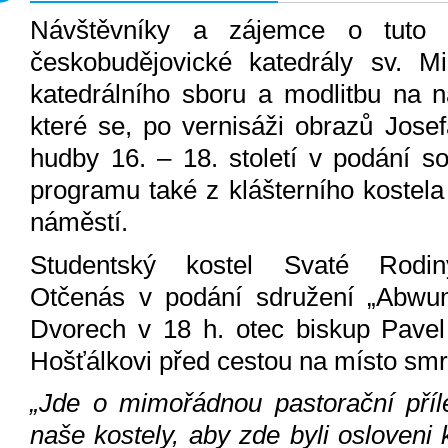
Návštěvníky a zájemce o tuto
českobudějovické katedrály sv. M
katedrálního sboru a modlitbu na n
které se, po vernisáži obrazů Jose
hudby 16. – 18. století v podání so
programu také z klášterního kostela
náměstí.
Studentský kostel Svaté Rodi
Otčenás v podání sdružení „Abwum
Dvorech v 18 h. otec biskup Pave
Hošťálkovi před cestou na místo smrt
„Jde o mimořádnou pastorační příle
naše kostely, aby zde byli osloveni 