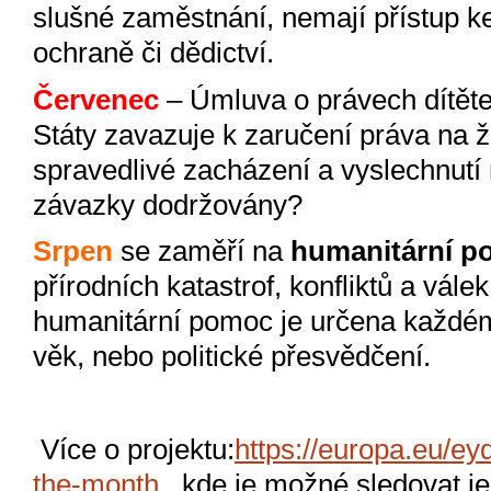
slušné zaměstnání, nemají přístup ke
ochraně či dědictví.
Červenec
– Úmluva o právech dítěte
Státy zavazuje k zaručení práva na ži
spravedlivé zacházení a vyslechnutí
závazky dodržovány?
Srpen
se zaměří na
humanitární 
přírodních katastrof, konfliktů a vál
humanitární pomoc je určena každém
věk, nebo politické přesvědčení.
Více o projektu:
https://europa.eu/
the-month
, kde je možné sledovat je