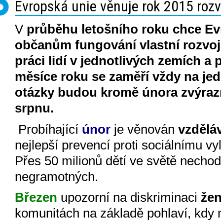
Evropská unie věnuje rok 2015 roz
V
průběhu letošního roku chce Ev
občanům fungování vlastní rozvoj
práci lidí v jednotlivých zemích a
měsíce roku se zaměří vždy na jed
otázky budou kromě února zvýrazn
srpnu.
Probíhající
únor
je věnován
vzdělá
nejlepší prevencí proti sociálnímu v
Přes 50 milionů dětí ve světě nechodí
negramotných.
Březen
upozorní na diskriminaci
žen
komunitách na základě pohlaví, kdy n