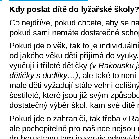
Kdy poslat dítě do lyžařské školy
Co nejdříve, pokud chcete, aby se na
pokud sami nemáte dostatečné schopn
Pokud jde o věk, tak to je individuáln
od jakého věku děti přijímá do výuky
vyučují i tříleté dětičky
(v Rakousku js
dětičky s dudliky…)
, ale také to nen
malé děti vyžadují stále velmi odliš
šestileté, které jsou již svým způs
dostatečný výběr škol, kam své dítě 
Pokud jde o zahraničí, tak třeba v R
ale pochopitelně pro našince nejsou
druhou stranu tam je servis odpovída