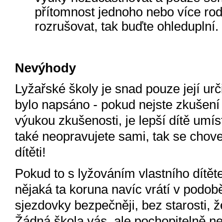
přítomnost jednoho nebo více rodi
rozrušovat, tak buďte ohleduplní.
Nevýhody
Lyžařské školy je snad pouze její urči
bylo napsáno - pokud nejste zkušení l
výukou zkušenosti, je lepší dítě umíst
také neopravujete sami, tak se chov
dítěti!
Pokud to s lyžováním vlastního dítět
nějaká ta koruna navíc vrátí v podobě
sjezdovky bezpečněji, bez starosti, 
Žádná škola vás, ale pochopitelně n