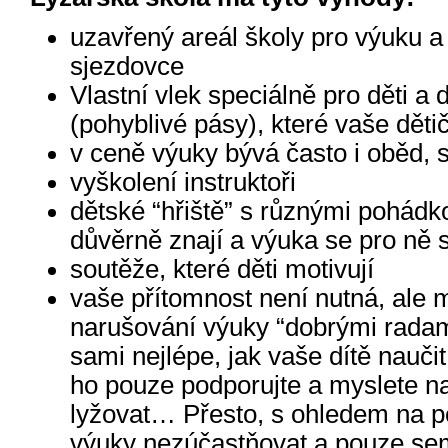
uzavřený areál školy pro výuku a n
sjezdovce
Vlastní vlek speciálně pro děti a d
(pohyblivé pásy), které vaše dět
v ceně výuky bývá často i oběd, 
vyškolení instruktoři
dětské “hřiště” s různými pohádko
důvěrně znají a výuka se pro ně 
soutěže, které děti motivují
vaše přítomnost není nutná, ale 
narušování výuky “dobrými radami”
sami nejlépe, jak vaše dítě nauči
ho pouze podporujte a myslete na t
lyžovat… Přesto, s ohledem na poh
výuky nezúčastňovat a pouze se