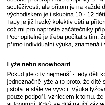
soutěživosti, ale přitom je na každ
východiskem je i skupina 10 - 12 dětí
Tady je již hezký kolektiv dětí a přito
což mi pro naprosté začátečníky přip
Pochopitelně je třeba počítat s tím,
přímo individuální výuka, znamená i 
Lyže nebo snowboard
Pokud jde o ty nejmenší - tedy děti k
jednoznačně lyže a to proto, že dítě s
jistota je stále ve vývoji. Výuka lyžo
pouze podpoří, vzhledem k tomu, že
autonomní. Když se dítě naučí zákl