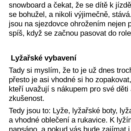
snowboard a čekat, že se dítě k jízd
se bohužel, a nikoli výjimečně, stává
jsou na sjezdovce ohrožením nejen pro
spíš, když se začnou pasovat do ro
Lyžařské vybavení
Tady si myslím, že to je už dnes troc
přesto je asi vhodné si ho zopakovat
kteří uvažují s nákupem pro své dět
zkušenost.
Tedy jsou to: Lyže, lyžařské boty, ly
a vhodné oblečení a rukavice. K lyží
napsáno, a pokud vás bude zajímat i