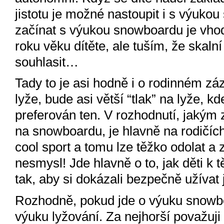
jistotu je možné nastoupit i s výuko
začínat s výukou snowboardu je vhod
roku věku dítěte, ale tuším, že skal
souhlasit…
Tady to je asi hodně i o rodinném zá
lyže, bude asi větší “tlak” na lyže,
preferován ten. V rozhodnutí, jakým
na snowboardu, je hlavně na rodičích
cool sport a tomu lze těžko odolat a 
nesmysl! Jde hlavně o to, jak děti k
tak, aby si dokázali bezpečně užívat 
Rozhodně, pokud jde o výuku snowboa
výuku lyžování. Za nejhorší považuji 