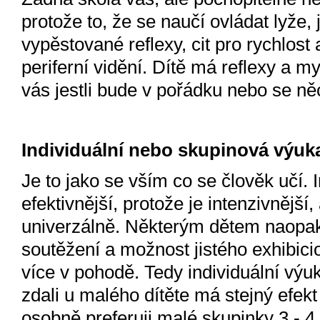
protože to, že se naučí ovládat lyže
vypěstované reflexy, cit pro rychlost 
periferní vidění. Dítě má reflexy a my
vás jestli bude v pořádku nebo se n
Individuální nebo skupinová výuk
Je to jako se vším co se člověk učí. 
efektivnější, protože je intenzivnější,
univerzálně. Některým dětem naopak 
soutěžení a možnost jistého exhibici
více v pohodě. Tedy individuální výuk
zdali u malého dítěte má stejný efekt
osobně preferuji malé skupinky 3 - 4 d