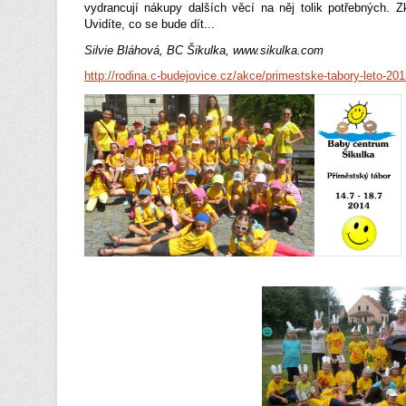
vydrancují nákupy dalších věcí na něj tolik potřebných. 
Uvidíte, co se bude dít...
Silvie Bláhová, BC Šikulka, www.sikulka.com
http://rodina.c-budejovice.cz/akce/primestske-tabory-leto-20