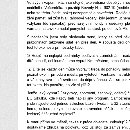
Ve svých vzpomínkách se stejně jako většina dospělých neus
nedělního Večerníčka a později Beverly Hills 902 10 (neděle
nebo se třeba (nedej bože) nezapomněla navečeřet. Rodiče mě 
živé paměti mi zůstávají táborové večery, kdy jedním uchem
vzlykání (do spacáku), přecházející mnohdy v usedavý pl
vám ani na chvilku nedal pomyslet na stesk po domově. Ale
S nadšením jsem tedy sledovala trend, který se před něko
prázdninách takzvaně udat jen přes den. A spousta dětí c
těchto okolností příměstský tábor.
1/ Rodič má nejlepší podmínky podávat v zaměstnání i nadál
dítě nenudí, nebloumá samo vyprahlým městem, nepouští do
2/ Dítě se každý den může vypravit třeba do pohádky nebo n
poznat okolní přírodu a města při výletech. Fantazie instruk
a všechny své malé svěřence do děje vtáhnou. A ti se pak 
tatínkem. No považte, co víc si přát?
Jenže jaký vybrat? Jazykový, sportovní, šachový, golfový č
BC Šikulka, kde každý běh nabízí jiný program. Samozřejmě
jinde najdete pod jednou střechou bazén (voda má 32 stup
hernu, solnou jeskyni, obrovské zatravněné hřiště s rozl
leckterý šéfkuchař zaplesal?
K tomu přímo ve městě, takže z práce dojedete „cobydup“? 
dostáváme zhruba na polovinu, což už stojí za zamyšlení. A