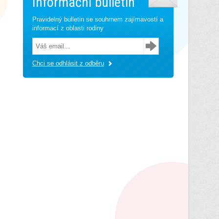
Informační bulletin
Pravidelný bulletin se souhrnem zajímavostí a
informací z oblasti rodiny
Chci se odhlásit z odběru