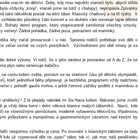
tále vracím do dětství. Doby, kdy mou největší starostí bylo, abych stihla
 byla vždycky „knop“, vraceli jsme se totiž z chalupy), nepropásla Zpívánky
také několikrát poslali na letní tábor. Klasický chatkový a na tři týdny. V
 vstřebáváte působivý žabí koncert a ve druhém vám rezonuje tajné dětské
áč. Bohatý denní program, který stoprocentně zaměstnal všechny smysly,
 ty večery! Žádná pohádka, žádná pusa, pomazlení od maminky.
lika lety začal prosazovat i u nás. Spousta rodičů potřebuje své děti o
hce večer usínat ve svých postýlkách. Východiskem pro obě strany je za
e dobré výkony. Ví totiž, že o jeho ratolest je postaráno od A do Z, že se
ma plyn nebo nenervuje babičku.
a cestu kolem světa, postavit se na startovní čáru při dětské olympiádě,
torů, kteří jednotlivé běhy připravují, je bezbřehá, programem vždy nadchnou
večer v pohodlí gauče mohou o ještě čerstvé zážitky podělit s maminkou a
i umělecký? Z té plejády nabídek mi šla hlava kolem. Nakonec jsme zvolili
 je vždy dána horní i dolní věková hranice malých táborníků. Navíc, kde
ňů!) se všemožnými pomůckami, moderně vybavenou tělocvičnu, třípatrovou
ičnými průlezkami a trampolínou a gastronomickým zázemím nad kterým by
Další nespornou výhodou je cena. Po srovnání s klasickým táborem se tady
 kdo už vypravoval děti na „spací“ tábor, tak ví, jak moc naši peněženku