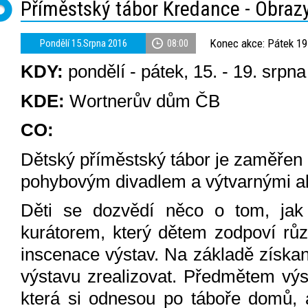
Příměstský tábor Kredance - Obraz
Konec akce: Pátek 19
Pondělí 15.Srpna 2016
08:00
KDY:
pondělí - pátek, 15. - 19. srpn
KDE:
Wortnerův dům ČB
CO:
Dětský příměstský tábor je zaměřen
pohybovým divadlem a výtvarnými ak
Děti se dozvědí něco o tom, jak 
kurátorem, který dětem zodpoví rů
inscenace výstav. Na základě získan
výstavu zrealizovat. Předmětem výs
která si odnesou po táboře domů, 