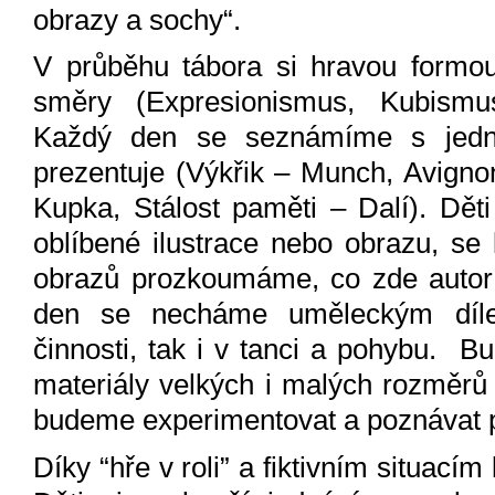
obrazy a sochy“.
V průběhu tábora si hravou formo
směry (Expresionismus, Kubismus
Každý den se seznámíme s jedn
prezentuje (Výkřik – Munch, Avigno
Kupka, Stálost paměti – Dalí). Dět
oblíbené ilustrace nebo obrazu, se
obrazů prozkoumáme, co zde autor zt
den se necháme uměleckým dílem
činnosti, tak i v tanci a pohybu. B
materiály velkých i malých rozměrů (
budeme experimentovat a poznávat pr
Díky “hře v roli” a fiktivním situac