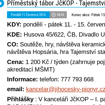
Příměstský tábor JčKOP - Tajemství
Konec akce: Pátek 15
Pondělí 11.Července 2016
08:00
KDY:
pondělí - pátek 11. - 15. červe
KDE:
Husova 45/622, ČB, Divadlo U
CO:
Soutěže, hry, návštěva keramické
návštěva Hopsária, hra Tajemství staré
Cena:
1 200 Kč / týden (zahrnuje poji
akreditací MŠMT)
Informace:
telefon: 777 793 668
email:
kancelar@jihocesky-pionyr.c
Přihlášky
: V kanceláři JčKOP – I. p