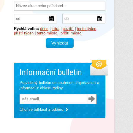
Rychlá volba:
dnes
|
zítra
|
pozítří
|
tento týden
|
příští týden
|
tento měsíc
|
příští měsíc
Informační bulletin
Pravidelný bulletin se souhrnem zajímavostí a
informací z oblasti rodiny
Chci se odhlásit z odběru