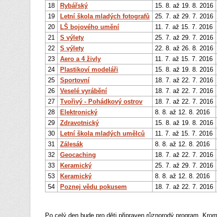
18
Rybářský
15. 8. až 19. 8. 2016
19
Letní škola mladých fotografů
25. 7. až 29. 7. 2016
20
LŠ bojového umění
11. 7. až 15. 7. 2016
21
S výlety
25. 7. až 29. 7. 2016
22
S výlety
22. 8. až 26. 8. 2016
23
Aero a 4 živly
11. 7. až 15. 7. 2016
24
Plastikoví modeláři
15. 8. až 19. 8. 2016
25
Sportovní
18. 7. až 22. 7. 2016
26
Veselé vyrábění
18. 7. až 22. 7. 2016
27
Tvořivý - Pohádkový ostrov
18. 7. až 22. 7. 2016
28
Elektronický
8. 8. až 12. 8. 2016
29
Zdravotnický
15. 8. až 19. 8. 2016
30
Letní škola mladých umělců
11. 7. až 15. 7. 2016
31
Zálesák
8. 8. až 12. 8. 2016
32
Geocaching
18. 7. až 22. 7. 2016
33
Keramický
25. 7. až 29. 7. 2016
53
Keramický
8. 8. až 12. 8. 2016
54
Poznej vědu pokusem
18. 7. až 22. 7. 2016
Po celý den bude pro děti připraven různorodý program. Kromě