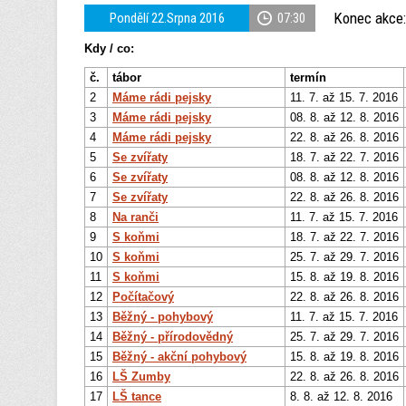
Konec akce:
Pondělí 22.Srpna 2016
07:30
Kdy / co:
č.
tábor
termín
2
Máme rádi pejsky
11. 7. až 15. 7. 2016
3
Máme rádi pejsky
08. 8. až 12. 8. 2016
4
Máme rádi pejsky
22. 8. až 26. 8. 2016
5
Se zvířaty
18. 7. až 22. 7. 2016
6
Se zvířaty
08. 8. až 12. 8. 2016
7
Se zvířaty
22. 8. až 26. 8. 2016
8
Na ranči
11. 7. až 15. 7. 2016
9
S koňmi
18. 7. až 22. 7. 2016
10
S koňmi
25. 7. až 29. 7. 2016
11
S koňmi
15. 8. až 19. 8. 2016
12
Počítačový
22. 8. až 26. 8. 2016
13
Běžný - pohybový
11. 7. až 15. 7. 2016
14
Běžný - přírodovědný
25. 7. až 29. 7. 2016
15
Běžný - akční pohybový
15. 8. až 19. 8. 2016
16
LŠ Zumby
22. 8. až 26. 8. 2016
17
LŠ tance
8. 8. až 12. 8. 2016