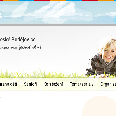
hrana dětí
Senioři
Ke stažení
Téma/seriály
Organiz
s