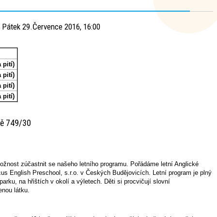
 Pátek 29.Července 2016, 16:00
 pití)
 pití)
 pití)
 pití)
tě 749/30
možnost zúčastnit se našeho letního programu. Pořádáme letní Anglické
us English Preschool, s.r.o. v Českých Budějovicích. Letní program je plný
arku, na hřištích v okolí a výletech. Děti si procvičují slovní
enou látku.