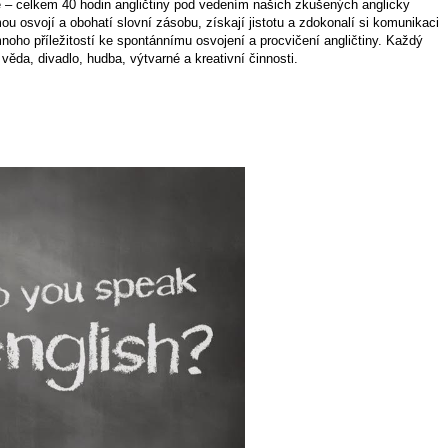
ě – celkem 40 hodin angličtiny pod vedením našich zkušených anglicky
mou osvojí a obohatí slovní zásobu, získají jistotu a zdokonalí si komunikaci
noho příležitostí ke spontánnímu osvojení a procvičení angličtiny. Každý
 věda, divadlo, hudba, výtvarné a kreativní činnosti.