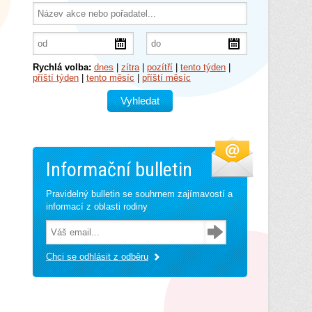
Rychlá volba:
dnes
|
zítra
|
pozítří
|
tento týden
|
příští týden
|
tento měsíc
|
příští měsíc
Informační bulletin
Pravidelný bulletin se souhrnem zajímavostí a
informací z oblasti rodiny
Chci se odhlásit z odběru