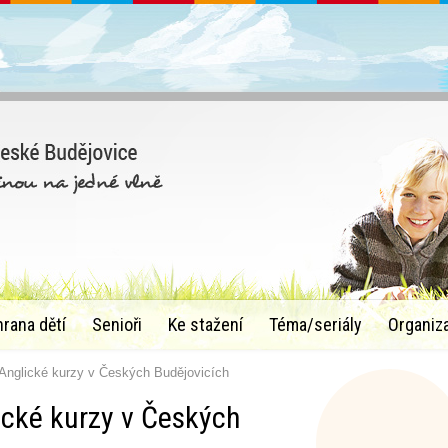
hrana dětí
Senioři
Ke stažení
Téma/seriály
Organiz
 Anglické kurzy v Českých Budějovicích
lické kurzy v Českých