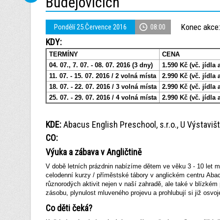
Budějovicích
Konec akce:
Pondělí 25.Července 2016
08:00
KDY:
TERMÍNY
CENA
04. 07., 7. 07. - 08. 07. 2016 (3 dny)
1.590 Kč (vč. jídla a
11. 07. - 15. 07. 2016 / 2 volná místa
2.990 Kč (vč. jídla a
18. 07. - 22. 07. 2016 / 3 volná místa
2.990 Kč (vč. jídla a
25. 07. - 29. 07. 2016 / 4 volná místa
2.990 Kč (vč. jídla a
KDE:
Abacus English Preschool, s.r.o., U Výstaviš
CO:
Výuka a zábava v Angličtině
V době letních prázdnin nabízíme dětem ve věku 3 - 10 let 
celodenní kurzy / příměstské tábory v anglickém centru Abac
různorodých aktivit nejen v naší zahradě, ale také v blízkém p
zásobu, plynulost mluveného projevu a prohlubují si již osvoj
Co děti čeká?