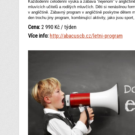
Každodenní celodenní výuka a zábava
“nejenom”
v angličtin
mluvících učitelů a rodilých mluvčích. Děti si nenásilnou for
v angličtině. Zábavný program v angličtině poskytne dětem m
den trochu jiny program, kombinující aktivity, jako jsou sport,
Cena:
2 990 Kč / týden
Více info:
http://abacuscb.cz/letni-program