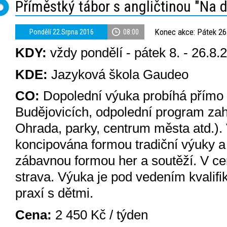
Příměstký tábor s angličtinou "Na dv
Konec akce: Pátek 26
Pondělí 22.Srpna 2016
08:00
KDY:
vždy pondělí - pátek 8. - 26.8.
KDE:
Jazyková škola Gaudeo
CO:
Dopolední výuka probíhá přímo
Budějovicích, odpolední program zah
Ohrada, parky, centrum města atd.).
koncipována formou tradiční výuky a
zábavnou formou her a soutěží. V ce
strava.
Výuka je pod vedením kvalifi
praxí s dětmi.
Cena:
2 450 Kč / týden