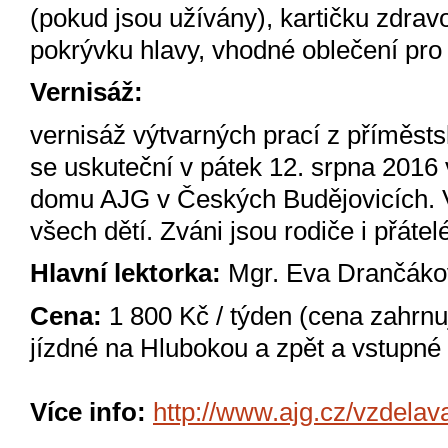
(pokud jsou užívány), kartičku zdravo
pokrývku hlavy, vhodné oblečení pro
Vernisáž:
vernisáž výtvarných prací z příměst
se uskuteční v pátek 12. srpna 2016
domu AJG v Českých Budějovicích. V
všech dětí. Zváni jsou rodiče i přáte
Hlavní lektorka:
Mgr. Eva Drančák
Cena:
1 800 Kč / týden (cena zahrnu
jízdné na Hlubokou a zpět a vstupn
Více info:
http://www.ajg.cz/vzdelav