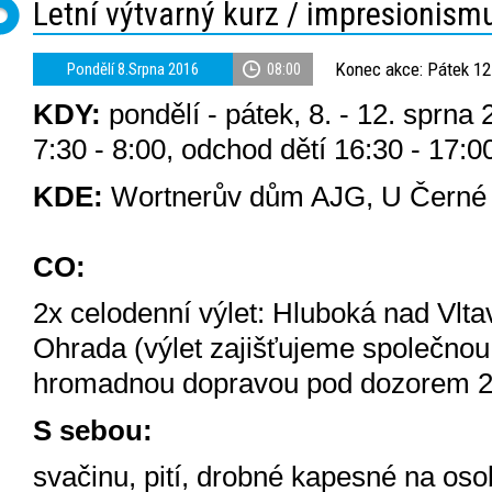
Letní výtvarný kurz / impresionism
Konec akce: Pátek 12
Pondělí 8.Srpna 2016
08:00
KDY:
pondělí - pátek, 8. - 12. sprna 
7:30 - 8:00, odchod dětí 16:30 - 17:0
KDE:
Wortnerův dům AJG, U Černé 
CO:
2x celodenní výlet: Hluboká nad Vl
Ohrada (výlet zajišťujeme společnou 
hromadnou dopravou pod dozorem 2 l
S sebou:
svačinu, pití, drobné kapesné na oso