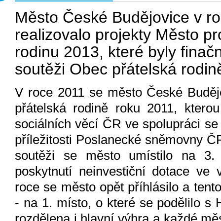
Město České Budějovice v r
realizovalo projekty Město p
rodinu 2013, které byly fina
soutěži Obec přátelská rodin
V roce 2011 se město České Budějo
přátelská rodině roku 2011, kterou
sociálních věcí ČR ve spolupráci se
příležitosti Poslanecké sněmovny ČR
soutěži se město umístilo na 3.
poskytnutí neinvestiční dotace ve 
roce se město opět příhlásilo a tent
- na 1. místo, o které se podělilo s
rozdělena i hlavní výhra a každé měs