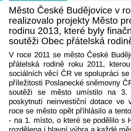
Město České Budějovice v r
realizovalo projekty Město p
rodinu 2013, které byly fina
soutěži Obec přátelská rodin
V roce 2011 se město České Budějo
přátelská rodině roku 2011, kterou
sociálních věcí ČR ve spolupráci se
příležitosti Poslanecké sněmovny ČR
soutěži se město umístilo na 3.
poskytnutí neinvestiční dotace ve 
roce se město opět příhlásilo a tent
- na 1. místo, o které se podělilo s
rozdělena i hlavní výhra a každé měs