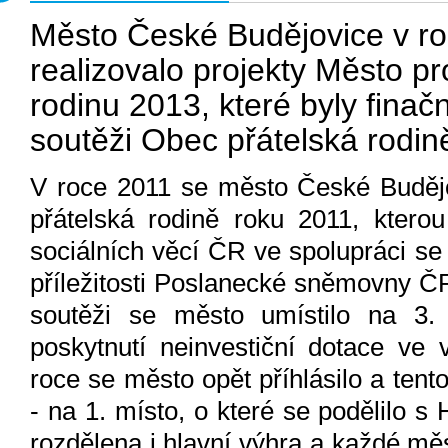
Město České Budějovice v r
realizovalo projekty Město p
rodinu 2013, které byly fina
soutěži Obec přátelská rodin
V roce 2011 se město České Budějo
přátelská rodině roku 2011, kterou
sociálních věcí ČR ve spolupráci se
příležitosti Poslanecké sněmovny ČR
soutěži se město umístilo na 3.
poskytnutí neinvestiční dotace ve 
roce se město opět příhlásilo a tent
- na 1. místo, o které se podělilo s
rozdělena i hlavní výhra a každé měs