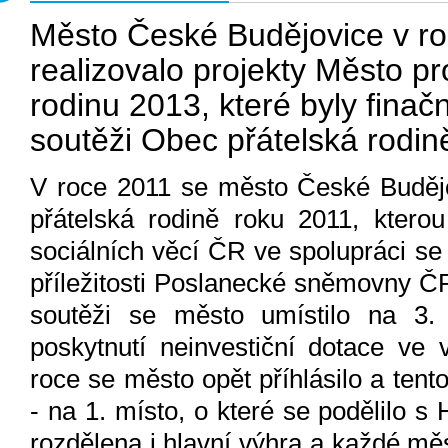
Město České Budějovice v r
realizovalo projekty Město p
rodinu 2013, které byly fina
soutěži Obec přátelská rodin
V roce 2011 se město České Budějo
přátelská rodině roku 2011, kterou
sociálních věcí ČR ve spolupráci se
příležitosti Poslanecké sněmovny ČR
soutěži se město umístilo na 3.
poskytnutí neinvestiční dotace ve 
roce se město opět příhlásilo a tent
- na 1. místo, o které se podělilo s
rozdělena i hlavní výhra a každé měs