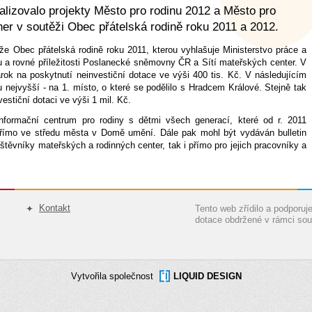
lizovalo projekty Město pro rodinu 2012 a Město pro
her v soutěži Obec přátelská rodině roku 2011 a 2012.
e Obec přátelská rodině roku 2011, kterou vyhlašuje Ministerstvo práce a
nu a rovné příležitosti Poslanecké sněmovny ČR a Sítí mateřských center. V
árok na poskytnutí neinvestiční dotace ve výši 400 tis. Kč. V následujícím
u nejvyšší - na 1. místo, o které se podělilo s Hradcem Králové. Stejně tak
estiční dotaci ve výši 1 mil. Kč.
nformační centrum pro rodiny s dětmi všech generací, které od r. 2011
přímo ve středu města v Domě umění. Dále pak mohl být vydáván bulletin
štěvníky mateřských a rodinných center, tak i přímo pro jejich pracovníky a
Kontakt
Tento web zřídilo a podporu
dotace obdržené v rámci sou
Vytvořila společnost
LIQUID DESIGN