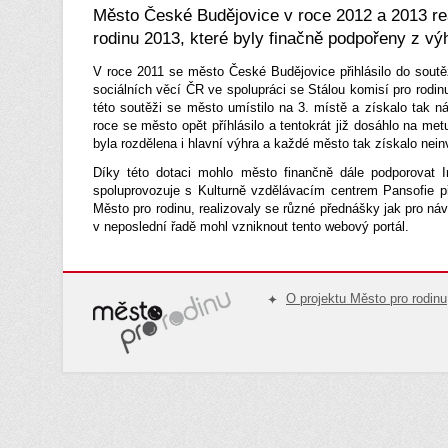
Město České Budějovice v roce 2012 a 2013 rea
rodinu 2013, které byly finačně podpořeny z vý
V roce 2011 se město České Budějovice přihlásilo do soutěž
sociálních věcí ČR ve spolupráci se Stálou komisí pro rodi
této soutěži se město umístilo na 3. místě a získalo tak n
roce se město opět příhlásilo a tentokrát již dosáhlo na met
byla rozdělena i hlavní výhra a každé město tak získalo neinv
Díky této dotaci mohlo město finančně dále podporovat I
spoluprovozuje s Kulturně vzdělávacím centrem Pansofie 
Město pro rodinu, realizovaly se různé přednášky jak pro náv
v neposlední řadě mohl vzniknout tento webový portál.
O projektu Město pro rodinu