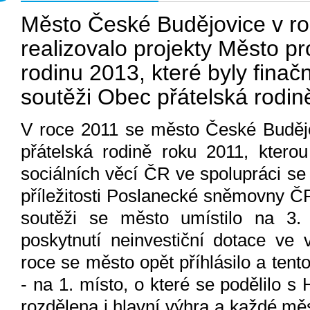
Město České Budějovice v r
realizovalo projekty Město p
rodinu 2013, které byly fina
soutěži Obec přátelská rodin
V roce 2011 se město České Budějo
přátelská rodině roku 2011, kterou
sociálních věcí ČR ve spolupráci se
příležitosti Poslanecké sněmovny ČR
soutěži se město umístilo na 3.
poskytnutí neinvestiční dotace ve 
roce se město opět příhlásilo a tent
- na 1. místo, o které se podělilo s
rozdělena i hlavní výhra a každé měs