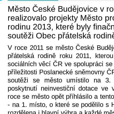
Město České Budějovice v r
realizovalo projekty Město p
rodinu 2013, které byly fina
soutěži Obec přátelská rodin
V roce 2011 se město České Budějo
přátelská rodině roku 2011, kterou
sociálních věcí ČR ve spolupráci se
příležitosti Poslanecké sněmovny ČR
soutěži se město umístilo na 3.
poskytnutí neinvestiční dotace ve 
roce se město opět příhlásilo a tent
- na 1. místo, o které se podělilo s
rozdělena i hlavní výhra a každé měs