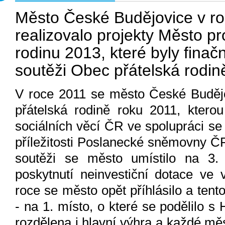
Město České Budějovice v r
realizovalo projekty Město p
rodinu 2013, které byly fina
soutěži Obec přátelská rodin
V roce 2011 se město České Budějo
přátelská rodině roku 2011, kterou
sociálních věcí ČR ve spolupráci se
příležitosti Poslanecké sněmovny ČR
soutěži se město umístilo na 3.
poskytnutí neinvestiční dotace ve 
roce se město opět příhlásilo a tent
- na 1. místo, o které se podělilo s
rozdělena i hlavní výhra a každé měs